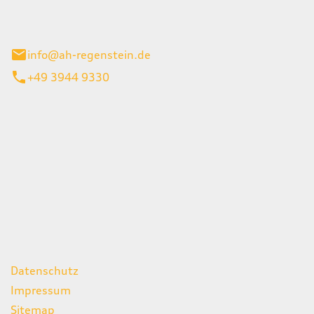
el 1
enburg
info@ah-regenstein.de
+49 3944 9330
iten
itag
07:00 - 18:00 Uhr
08:00 - 13:00 Uhr
geschlossen
ks
Datenschutz
Impressum
Sitemap