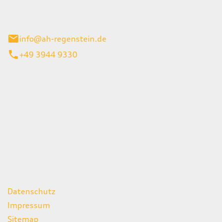
el 1
enburg
info@ah-regenstein.de
+49 3944 9330
iten
itag
07:00 - 18:00 Uhr
08:00 - 13:00 Uhr
geschlossen
ks
Datenschutz
Impressum
Sitemap