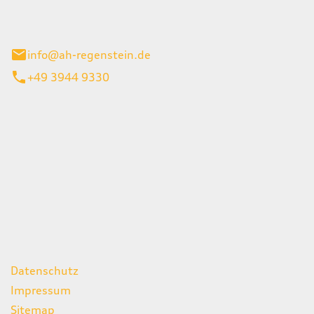
el 1
enburg
info@ah-regenstein.de
+49 3944 9330
iten
itag
07:00 - 18:00 Uhr
08:00 - 13:00 Uhr
geschlossen
ks
Datenschutz
Impressum
Sitemap