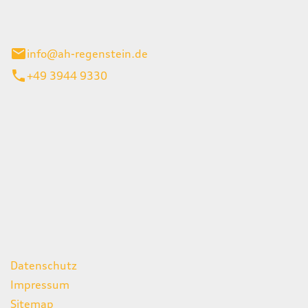
el 1
enburg
info@ah-regenstein.de
+49 3944 9330
iten
itag
07:00 - 18:00 Uhr
08:00 - 13:00 Uhr
geschlossen
ks
Datenschutz
Impressum
Sitemap