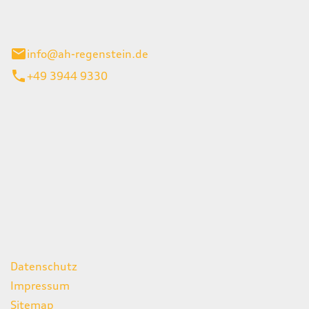
el 1
enburg
info@ah-regenstein.de
+49 3944 9330
iten
itag
07:00 - 18:00 Uhr
08:00 - 13:00 Uhr
geschlossen
ks
Datenschutz
Impressum
Sitemap