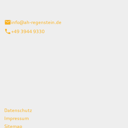
el 1
enburg
info@ah-regenstein.de
+49 3944 9330
iten
itag
07:00 - 18:00 Uhr
08:00 - 13:00 Uhr
geschlossen
ks
Datenschutz
Impressum
Sitemap