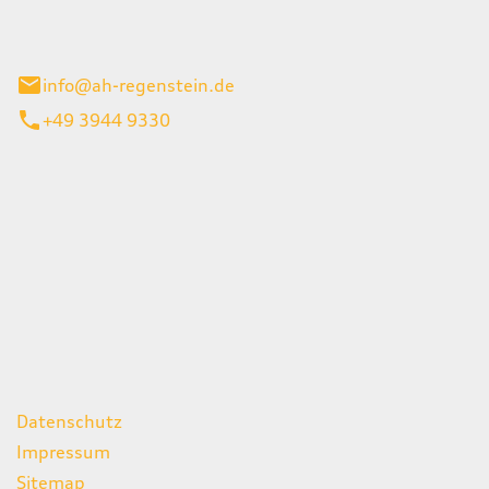
el 1
enburg
info@ah-regenstein.de
+49 3944 9330
iten
itag
07:00 - 18:00 Uhr
08:00 - 13:00 Uhr
geschlossen
ks
Datenschutz
Impressum
Sitemap