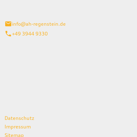
el 1
enburg
info@ah-regenstein.de
+49 3944 9330
iten
itag
07:00 - 18:00 Uhr
08:00 - 13:00 Uhr
geschlossen
ks
Datenschutz
Impressum
Sitemap