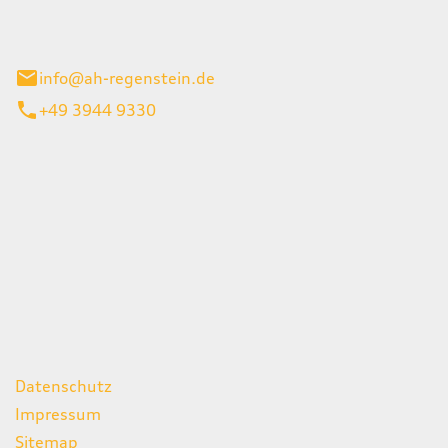
el 1
enburg
info@ah-regenstein.de
+49 3944 9330
iten
itag
07:00 - 18:00 Uhr
08:00 - 13:00 Uhr
geschlossen
ks
Datenschutz
Impressum
Sitemap