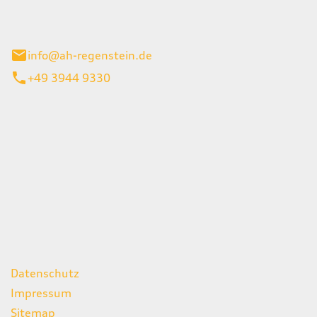
el 1
enburg
info@ah-regenstein.de
+49 3944 9330
iten
itag
07:00 - 18:00 Uhr
08:00 - 13:00 Uhr
geschlossen
ks
Datenschutz
Impressum
Sitemap