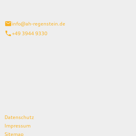
el 1
enburg
info@ah-regenstein.de
+49 3944 9330
iten
itag
07:00 - 18:00 Uhr
08:00 - 13:00 Uhr
geschlossen
ks
Datenschutz
Impressum
Sitemap