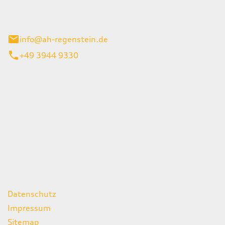
el 1
enburg
info@ah-regenstein.de
+49 3944 9330
iten
itag
07:00 - 18:00 Uhr
08:00 - 13:00 Uhr
geschlossen
ks
Datenschutz
Impressum
Sitemap