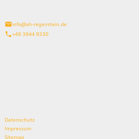
el 1
enburg
info@ah-regenstein.de
+49 3944 9330
iten
itag
07:00 - 18:00 Uhr
08:00 - 13:00 Uhr
geschlossen
ks
Datenschutz
Impressum
Sitemap