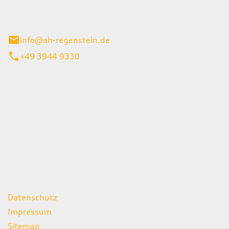
el 1
enburg
info@ah-regenstein.de
+49 3944 9330
iten
itag
07:00 - 18:00 Uhr
08:00 - 13:00 Uhr
geschlossen
ks
Datenschutz
Impressum
Sitemap