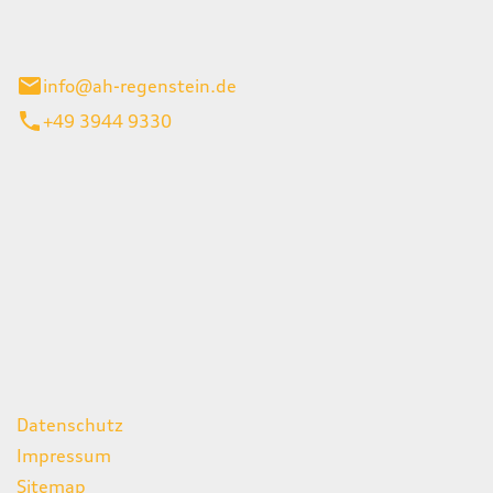
el 1
enburg
info@ah-regenstein.de
+49 3944 9330
iten
itag
07:00 - 18:00 Uhr
08:00 - 13:00 Uhr
geschlossen
ks
Datenschutz
Impressum
Sitemap