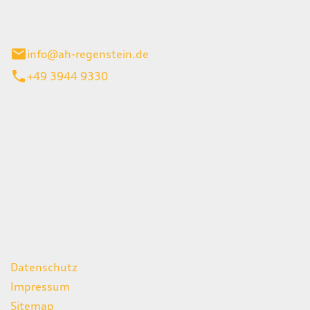
el 1
enburg
info@ah-regenstein.de
+49 3944 9330
iten
itag
07:00 - 18:00 Uhr
08:00 - 13:00 Uhr
geschlossen
ks
Datenschutz
Impressum
Sitemap