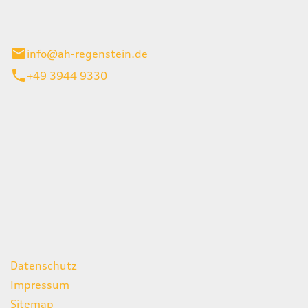
el 1
enburg
info@ah-regenstein.de
+49 3944 9330
iten
itag
07:00 - 18:00 Uhr
08:00 - 13:00 Uhr
geschlossen
ks
Datenschutz
Impressum
Sitemap