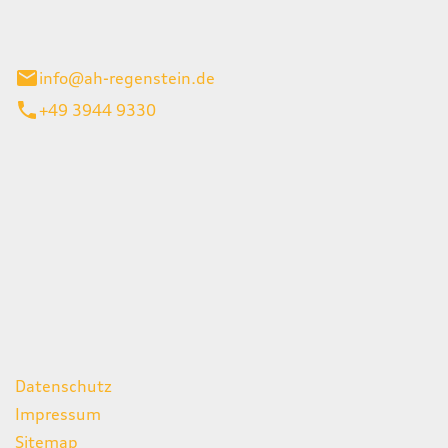
el 1
enburg
info@ah-regenstein.de
+49 3944 9330
iten
itag
07:00 - 18:00 Uhr
08:00 - 13:00 Uhr
geschlossen
ks
Datenschutz
Impressum
Sitemap