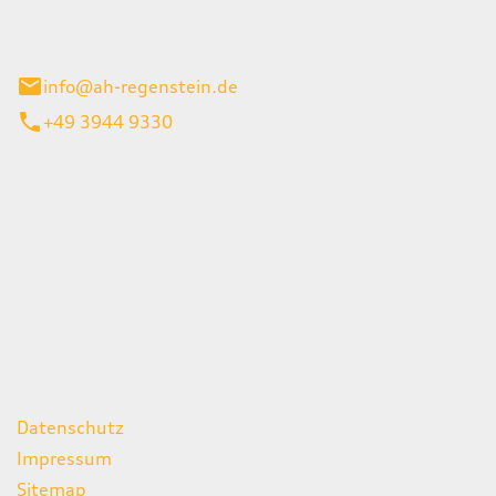
el 1
enburg
info@ah-regenstein.de
+49 3944 9330
iten
itag
07:00 - 18:00 Uhr
08:00 - 13:00 Uhr
geschlossen
ks
Datenschutz
Impressum
Sitemap