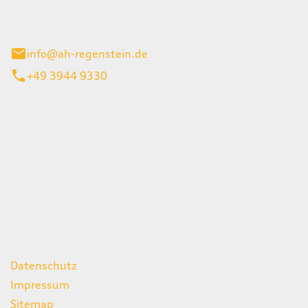
el 1
enburg
info@ah-regenstein.de
+49 3944 9330
iten
itag
07:00 - 18:00 Uhr
08:00 - 13:00 Uhr
geschlossen
ks
Datenschutz
Impressum
Sitemap