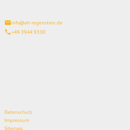
el 1
enburg
info@ah-regenstein.de
+49 3944 9330
iten
itag
07:00 - 18:00 Uhr
08:00 - 13:00 Uhr
geschlossen
ks
Datenschutz
Impressum
Sitemap