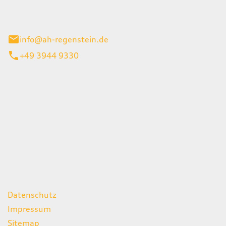
el 1
enburg
info@ah-regenstein.de
+49 3944 9330
iten
itag
07:00 - 18:00 Uhr
08:00 - 13:00 Uhr
geschlossen
ks
Datenschutz
Impressum
Sitemap