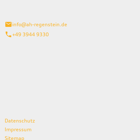
el 1
enburg
info@ah-regenstein.de
+49 3944 9330
iten
itag
07:00 - 18:00 Uhr
08:00 - 13:00 Uhr
geschlossen
ks
Datenschutz
Impressum
Sitemap