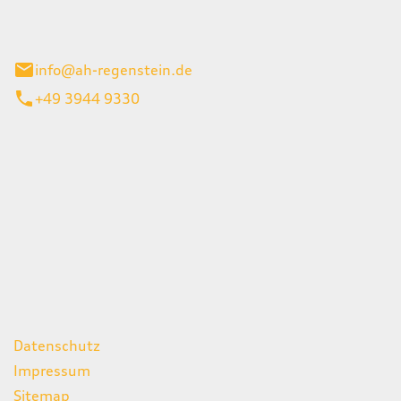
el 1
enburg
info@ah-regenstein.de
+49 3944 9330
iten
itag
07:00 - 18:00 Uhr
08:00 - 13:00 Uhr
geschlossen
ks
Datenschutz
Impressum
Sitemap