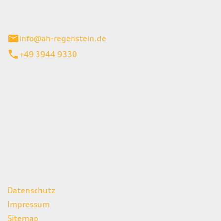
el 1
enburg
info@ah-regenstein.de
+49 3944 9330
iten
itag
07:00 - 18:00 Uhr
08:00 - 13:00 Uhr
geschlossen
ks
Datenschutz
Impressum
Sitemap