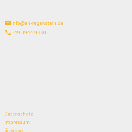
el 1
enburg
info@ah-regenstein.de
+49 3944 9330
iten
itag
07:00 - 18:00 Uhr
08:00 - 13:00 Uhr
geschlossen
ks
Datenschutz
Impressum
Sitemap